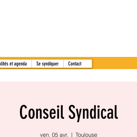
alités et agenda
Se syndiquer
Contact
Conseil Syndical
ven. 05 avr.
  |  
Toulouse